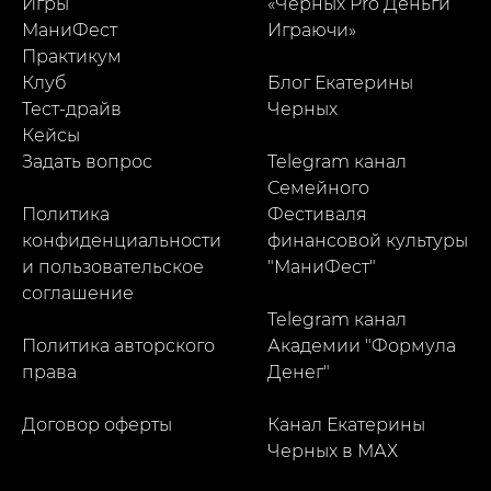
Игры
«Черных Pro Деньги
МаниФест
Играючи»
Практикум
Клуб
Блог Екатерины
Тест-драйв
Черных
Кейсы
Задать вопрос
Telegram канал
Семейного
Политика
Фестиваля
конфиденциальности
финансовой культуры
и пользовательское
"МаниФест
"
соглашение
Telegram канал
Политика авторского
Академии "Формула
права
Денег"
Договор оферты
Канал Екатерины
Черных в МАХ